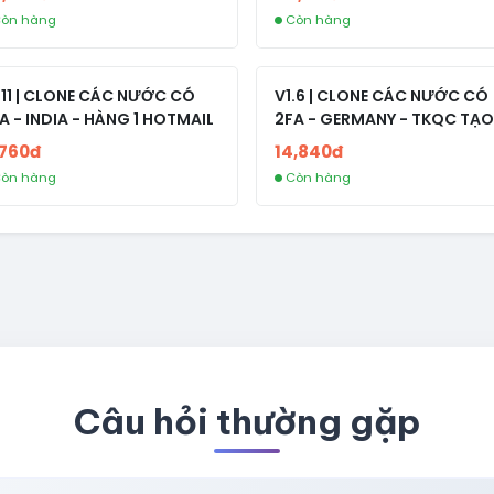
òn hàng
Còn hàng
.11 | CLONE CÁC NƯỚC CÓ
V1.6 | CLONE CÁC NƯỚC CÓ
A - INDIA - HÀNG 1 HOTMAIL
2FA - GERMANY - TKQC TẠO
TRÊN 3 NGÀY - LIVE ADS - VE
,760đ
14,840đ
fviainboxes.com - CLONE
òn hàng
Còn hàng
NEW KHÔNG BẢO HÀNH LOC
Câu hỏi thường gặp