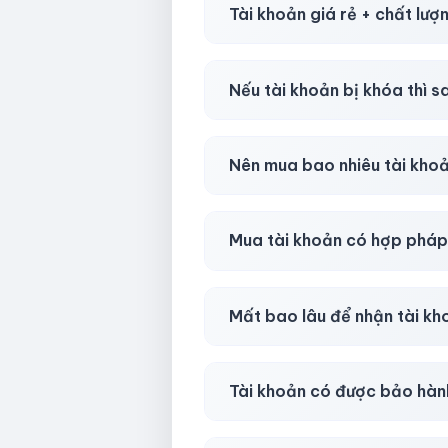
Tài khoản giá rẻ + chất lượ
Có, nhưng tại
HotlikeShop.ne
Nếu tài khoản bị khóa thì s
Trong
30 phút sau khi mua
, 
Nên mua bao nhiêu tài kho
Shop khuyên chuẩn bị thêm 
Mua tài khoản có hợp phá
Tùy nền tảng & mục đích. Chún
Mất bao lâu để nhận tài k
Gần như
ngay lập tức (5–60 
Tài khoản có được bảo hàn