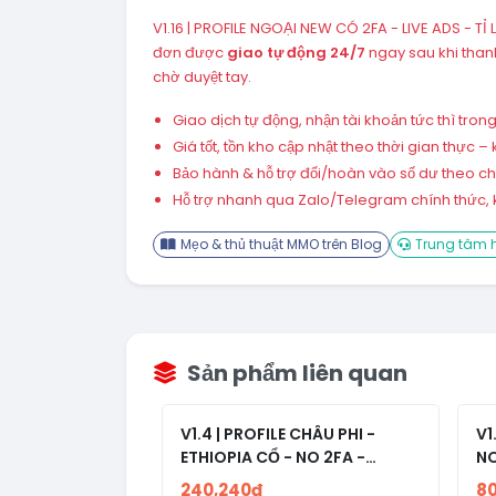
V1.16 | PROFILE NGOẠI NEW CÓ 2FA - LIVE ADS - T
đơn được
giao tự động 24/7
ngay sau khi tha
chờ duyệt tay.
Giao dịch tự động, nhận tài khoản tức thì tro
Giá tốt, tồn kho cập nhật theo thời gian thực
Bảo hành & hỗ trợ đổi/hoàn vào số dư theo chín
Hỗ trợ nhanh qua Zalo/Telegram chính thức, k
Mẹo & thủ thuật MMO trên Blog
Trung tâm h
Sản phẩm liên quan
V1.4 | PROFILE CHÂU PHI -
V1
ETHIOPIA CỔ - NO 2FA -
NO
RANDOM BẠN BÈ
240,240đ
8