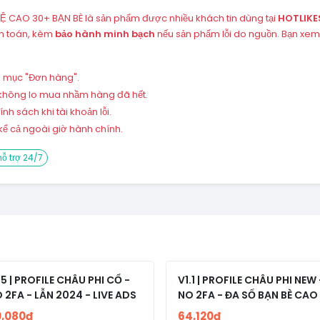
Ỉ LỆ CAO 30+ BẠN BÈ là sản phẩm được nhiều khách tin dùng tại
HOTLIKE
nh toán, kèm
bảo hành minh bạch
nếu sản phẩm lỗi do nguồn. Bạn xem
ng mục "Đơn hàng".
 – không lo mua nhầm hàng đã hết.
h sách khi tài khoản lỗi.
ể cả ngoài giờ hành chính.
ỗ trợ 24/7
.5 | PROFILE CHÂU PHI CỔ -
V1.1 | PROFILE CHÂU PHI NEW 
 2FA - LẪN 2024 - LIVE ADS
NO 2FA - ĐA SỐ BẠN BÈ CAO
0,080đ
64,120đ