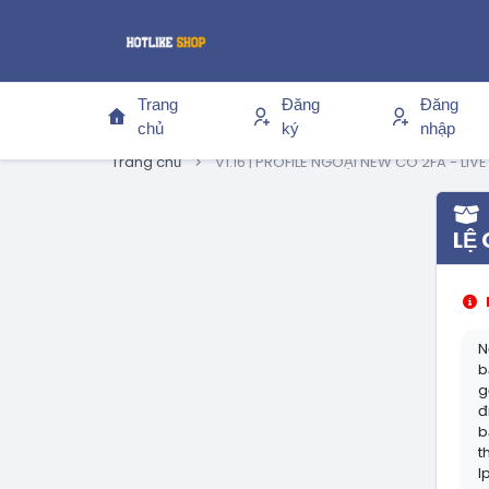
Trang
Đăng
Đăng
chủ
ký
nhập
Trang chủ
V1.16 | PROFILE NGOẠI NEW CÓ 2FA - LIV
LỆ 
N
b
g
đ
b
t
I