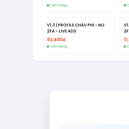
Còn hàng
C
V1.3 | PROFILE CHÂU PHI - NO
V1
2FA - LIVE ADS
2F
92,400đ
11
Còn hàng
C