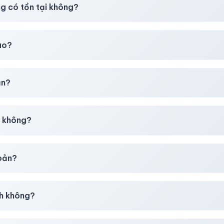
ng có tồn tại không?
t
chúng tôi luôn ưu tiên chất lượng, bảo hành hơn là giá rẻ nhất
ao?
chúng tôi sẽ hỗ trợ đổi mới hoặc hoàn 100%.
ản?
30–50% dự phòng.
p không?
g tôi tư vấn rõ ràng trước khi bạn mua.
hoản?
giây)
sau thanh toán thành công.
h không?