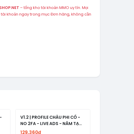
SHOP.NET
– tổng kho tài khoản MMO uy tín. Mọi
 tài khoản ngay trong mục Đơn hàng, không cần
-
V1.2 | PROFILE CHÂU PHI CỔ -
NO 2FA - LIVE ADS - NĂM TẠO
2008-2024
129,360đ