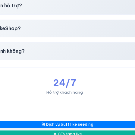
i mua
theo
chính sách
công khai.
n hỗ trợ?
, thẻ cào & các ví điện tử phổ biến.
likeShop?
mail, Tiktok
.
ính không?
giản & nhanh chóng.
24/7
Hỗ trợ khách hàng
🚀 Dịch vụ buff like seeding
🌟 CTV tăng like