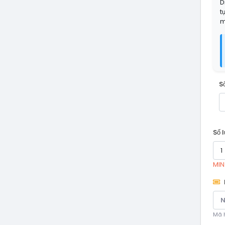
D
t
m
S
Số 
MIN:
Mã h