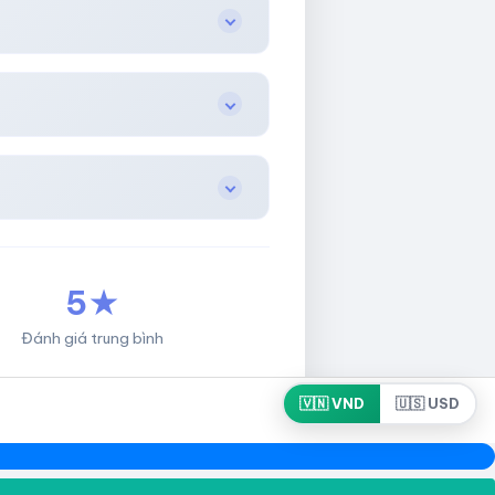
5★
Đánh giá trung bình
🇻🇳 VND
🇺🇸 USD
Developed by HotLikeShop