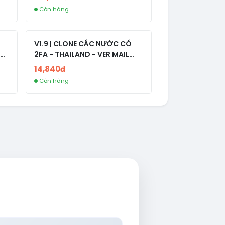
Còn hàng
V1.9 | CLONE CÁC NƯỚC CÓ
2FA - THAILAND - VER MAIL
R
FVIAINBOXES.COM - CLONE
14,840đ
NEW KHÔNG BẢO HÀNH LOCAL
Còn hàng
AL