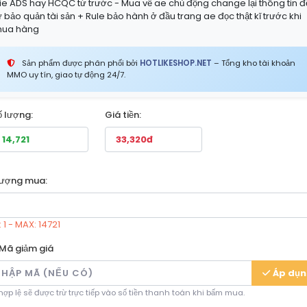
ie ADS hay HCQC từ trước - Mua về ae chủ động change lại thông tin đ
ự bảo quản tài sản + Rule bảo hành ở đầu trang ae đọc thật kĩ trước khi
ua hàng
Sản phẩm được phân phối bởi
HOTLIKESHOP.NET
– Tổng kho tài khoản
MMO uy tín, giao tự động 24/7.
ố lượng:
Giá tiền:
lượng mua:
 1 - MAX: 14721
Mã giảm giá
Áp dụ
ợp lệ sẽ được trừ trực tiếp vào số tiền thanh toán khi bấm mua.