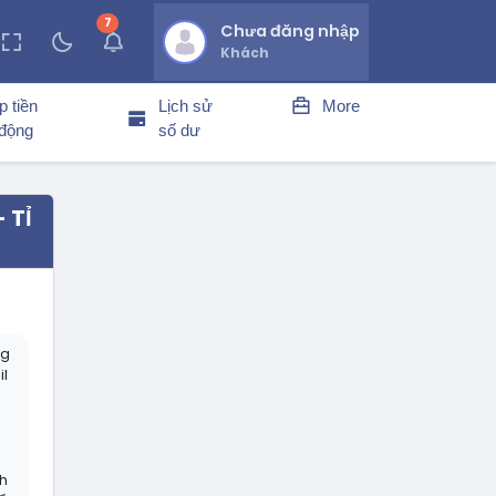
7
thông báo chưa đọc
Chưa đăng nhập
Khách
p tiền
Lịch sử
More
 động
số dư
 TỈ
ng
il
h
h
nh