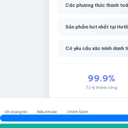
Có, bảo hành
30 phút sau kh
Các phương thức thanh toá
Chuyển khoản ngân hàng, Momo
Sản phẩm hot nhất tại Hot
Facebook, Via bầu cử, BM, G
Có yêu cầu xác minh danh t
Không, mọi giao dịch đều đơn 
99.9%
Tỷ lệ thành công
Về chúng tôi
Điều Khoản
Chính Sách
2026 © HOTLIKESHOP.NET.