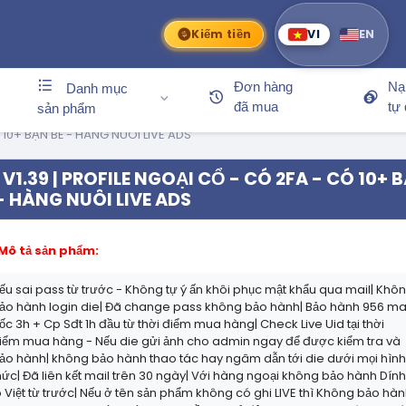
Kiếm tiền
VI
EN
Đơn hàng
Nạ
Danh mục
đã mua
tự
sản phẩm
 10+ BẠN BÈ - HÀNG NUÔI LIVE ADS
V1.39 | PROFILE NGOẠI CỔ - CÓ 2FA - CÓ 10+ 
- HÀNG NUÔI LIVE ADS
Mô tả sản phẩm:
ếu sai pass từ trước - Không tự ý ấn khôi phục mật khẩu qua mail| Khô
ảo hành login die| Đã change pass không bảo hành| Bảo hành 956 ma
ốc 3h + Cp Sđt 1h đầu từ thời điểm mua hàng| Check Live Uid tại thời
iểm mua hàng - Nếu die gửi ảnh cho admin ngay để được kiểm tra và
ảo hành| không bảo hành thao tác hay ngâm dẫn tới die dưới mọi hìn
hức| Đã liên kết mail trên 30 ngày| Với hàng ngoại không bảo hành Dín
p Việt từ trước| Nếu ở tên sản phẩm không có ghi LIVE thì Không bảo hà