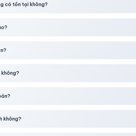
ng có tồn tại không?
t
chúng tôi luôn ưu tiên chất lượng, bảo hành hơn là giá rẻ nhất
ao?
chúng tôi sẽ hỗ trợ đổi mới hoặc hoàn 100%.
ản?
30–50% dự phòng.
p không?
g tôi tư vấn rõ ràng trước khi bạn mua.
hoản?
giây)
sau thanh toán thành công.
h không?