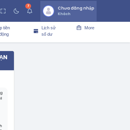
7
thông báo chưa đọc
Chưa đăng nhập
Khách
p tiền
Lịch sử
More
 động
số dư
BẠN
ng
il
h
h
nh