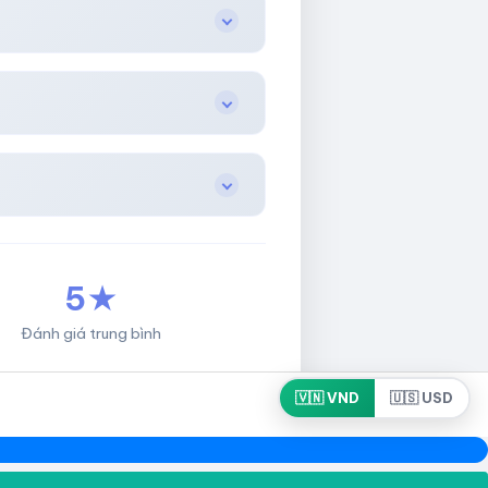
5★
Đánh giá trung bình
🇻🇳 VND
🇺🇸 USD
Developed by HotLikeShop