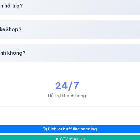
i mua
theo
chính sách
công khai.
n hỗ trợ?
, thẻ cào & các ví điện tử phổ biến.
likeShop?
mail, Tiktok
.
ính không?
giản & nhanh chóng.
24/7
Hỗ trợ khách hàng
🚀 Dịch vụ buff like seeding
🌟 CTV tăng like