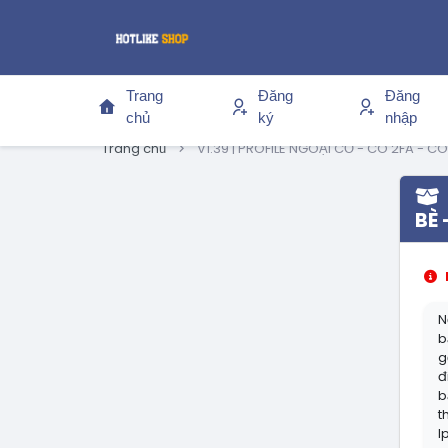
Trang
Đăng
Đăng
chủ
ký
nhập
Trang chủ
V1.39 | PROFILE NGOẠI CỔ - CÓ 2FA - CÓ
BÈ 
N
b
g
đ
b
t
I