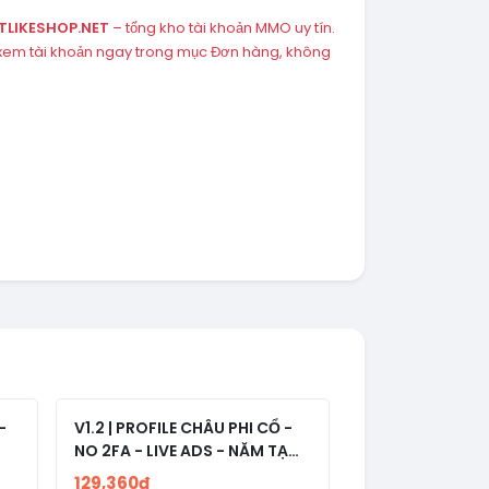
TLIKESHOP.NET
– tổng kho tài khoản MMO uy tín.
 xem tài khoản ngay trong mục Đơn hàng, không
-
V1.2 | PROFILE CHÂU PHI CỔ -
NO 2FA - LIVE ADS - NĂM TẠO
2008-2024
129,360đ