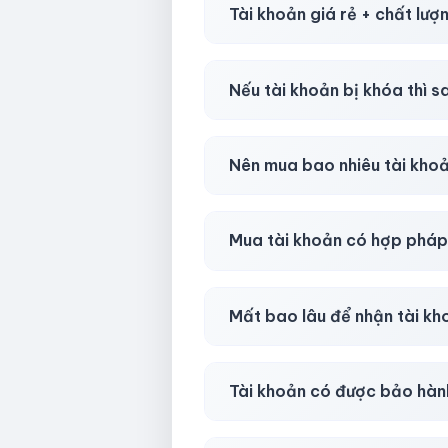
Tài khoản giá rẻ + chất lượ
Có, nhưng tại
HotlikeShop.ne
Nếu tài khoản bị khóa thì s
Trong
30 phút sau khi mua
, 
Nên mua bao nhiêu tài kho
Shop khuyên chuẩn bị thêm 
Mua tài khoản có hợp phá
Tùy nền tảng & mục đích. Chún
Mất bao lâu để nhận tài k
Gần như
ngay lập tức (5–60 
Tài khoản có được bảo hàn