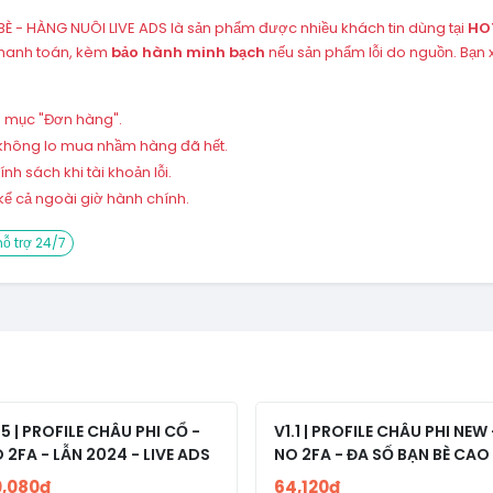
BÈ - HÀNG NUÔI LIVE ADS là sản phẩm được nhiều khách tin dùng tại
HO
thanh toán, kèm
bảo hành minh bạch
nếu sản phẩm lỗi do nguồn. Bạn
ng mục "Đơn hàng".
 – không lo mua nhầm hàng đã hết.
h sách khi tài khoản lỗi.
ể cả ngoài giờ hành chính.
ỗ trợ 24/7
.5 | PROFILE CHÂU PHI CỔ -
V1.1 | PROFILE CHÂU PHI NEW 
 2FA - LẪN 2024 - LIVE ADS
NO 2FA - ĐA SỐ BẠN BÈ CAO
0,080đ
64,120đ