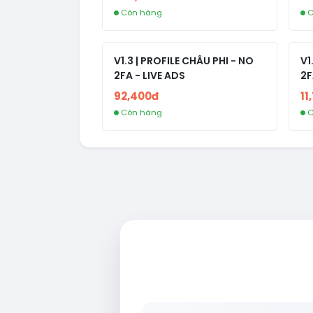
Còn hàng
C
V1.3 | PROFILE CHÂU PHI - NO
V1
2FA - LIVE ADS
2F
92,400đ
11
Còn hàng
C