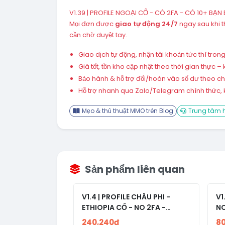
V1.39 | PROFILE NGOẠI CỔ - CÓ 2FA - CÓ 10+ BẠN 
Mọi đơn được
giao tự động 24/7
ngay sau khi 
cần chờ duyệt tay.
Giao dịch tự động, nhận tài khoản tức thì tro
Giá tốt, tồn kho cập nhật theo thời gian thực
Bảo hành & hỗ trợ đổi/hoàn vào số dư theo chín
Hỗ trợ nhanh qua Zalo/Telegram chính thức, k
Mẹo & thủ thuật MMO trên Blog
Trung tâm h
Sản phẩm liên quan
V1.4 | PROFILE CHÂU PHI -
V1
ETHIOPIA CỔ - NO 2FA -
NO
RANDOM BẠN BÈ
240,240đ
8