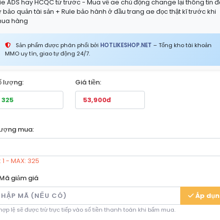
ie ADS hay HCQC từ trước - Mua về ae chủ động change lại thông tin đ
ự bảo quản tài sản + Rule bảo hành ở đầu trang ae đọc thật kĩ trước khi
ua hàng
Sản phẩm được phân phối bởi
HOTLIKESHOP.NET
– Tổng kho tài khoản
MMO uy tín, giao tự động 24/7.
ố lượng:
Giá tiền:
lượng mua:
: 1 - MAX: 325
Mã giảm giá
Áp dụ
ợp lệ sẽ được trừ trực tiếp vào số tiền thanh toán khi bấm mua.