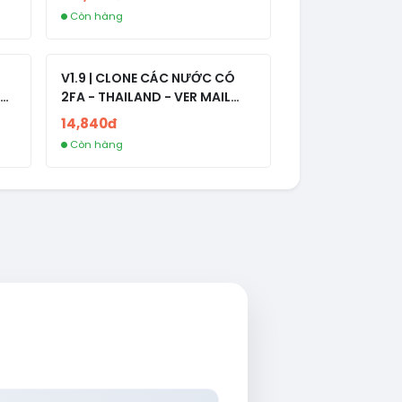
Còn hàng
V1.9 | CLONE CÁC NƯỚC CÓ
2FA - THAILAND - VER MAIL
R
FVIAINBOXES.COM - CLONE
14,840đ
NEW KHÔNG BẢO HÀNH LOCAL
Còn hàng
AL