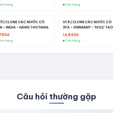
òn hàng
Còn hàng
.11 | CLONE CÁC NƯỚC CÓ
V1.6 | CLONE CÁC NƯỚC CÓ
A - INDIA - HÀNG 1 HOTMAIL
2FA - GERMANY - TKQC TẠO
TRÊN 3 NGÀY - LIVE ADS - VE
,760đ
14,840đ
fviainboxes.com - CLONE
òn hàng
Còn hàng
NEW KHÔNG BẢO HÀNH LOC
Câu hỏi thường gặp