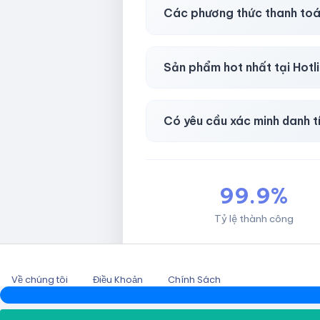
Có, bảo hành
30 phút sau kh
Các phương thức thanh toá
Chuyển khoản ngân hàng, Momo
Sản phẩm hot nhất tại Hot
Facebook, Via bầu cử, BM, G
Có yêu cầu xác minh danh t
Không, mọi giao dịch đều đơn 
99.9%
Tỷ lệ thành công
Về chúng tôi
Điều Khoản
Chính Sách
2026 © HOTLIKESHOP.NET.