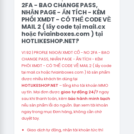
2FA - BAO CHANGE PASS,
NHẬN PAGE - ẨN TÍCH - KÈM
PHÔI XMDT - CÓ THỂ CODE VỀ
MAIL 2 ( lấy code tại mail.cx
hoặc fviainboxes.com ) tại
HOTLIKESHOP.NET?
V1.92 | PROFILE NGOẠI XMDT CỔ - NO 2FA - BAO
CHANGE PASS, NHẬN PAGE - ẨN TÍCH - KÈM
PHÔI XMDT - CÓ THỂ CODE VỀ MAIL 2 ( lấy code
tại mail.cx hoặc fviainboxes.com ) là sản phẩm
được nhiều khách tin dùng tại
HOTLIKESHOP.NET
– tổng kho tài khoản MMO
uy tín. Mọi đơn được
giao tự động 24/7
ngay
sau khi thanh toán, kèm
bảo hành minh bạch
nếu sản phẩm lỗi do nguồn. Bạn xem tài khoản
ngay trong mục Đơn hàng, không cần chờ
duyệt tay.
Giao dịch tự động, nhận tài khoản tức thì