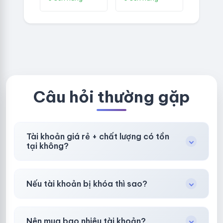
TKQC TẠO
VER MAIL
TRÊN 3 NGÀY -
FVIAINBOXES.
LIVE ADS - VER
COM - CLONE
fviainboxes.c
NEW KHÔNG
om - CLONE
BẢO HÀNH
NEW KHÔNG
LOCAL
BẢO HÀNH
LOCAL
Câu hỏi thường gặp
Tài khoản giá rẻ + chất lượng có tồn
tại không?
Có, nhưng tại
HotlikeShop.net
chúng tôi luôn
Nếu tài khoản bị khóa thì sao?
ưu tiên chất lượng, bảo hành hơn là giá rẻ nhất.
Trong
30 phút sau khi mua
, chúng tôi sẽ hỗ
Nên mua bao nhiêu tài khoản?