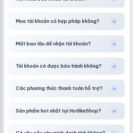
trợ đổi mới hoặc hoàn 100%.
Shop khuyên chuẩn bị thêm 30–50% dự
Mua tài khoản có hợp pháp không?
phòng.
Tùy nền tảng & mục đích. Chúng tôi tư vấn rõ
Mất bao lâu để nhận tài khoản?
ràng trước khi bạn mua.
Gần như
ngay lập tức (5–60 giây)
sau thanh
Tài khoản có được bảo hành không?
toán thành công.
Có, bảo hành
30 phút sau khi mua
theo
chính
Các phương thức thanh toán hỗ trợ?
sách
công khai.
Chuyển khoản ngân hàng, Momo, thẻ cào &
Sản phẩm hot nhất tại HotlikeShop?
các ví điện tử phổ biến.
Facebook, Via bầu cử, BM, Gmail, Tiktok
.