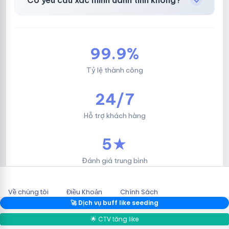
Có yêu cầu xác minh danh tính không?
Không, mọi giao dịch đều đơn giản & nhanh
chóng.
99.9%
Tỷ lệ thành công
24/7
Hỗ trợ khách hàng
5★
Đánh giá trung bình
Về chúng tôi
Điều Khoản
Chính Sách
2026 © HOTLIKESHOP.NET.
🚀 Dịch vụ buff like seeding
🌟 CTV tăng like