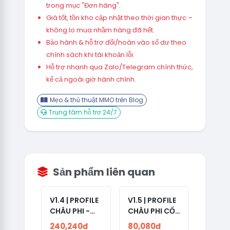
trong mục "Đơn hàng".
Giá tốt, tồn kho cập nhật theo thời gian thực –
không lo mua nhầm hàng đã hết.
Bảo hành & hỗ trợ đổi/hoàn vào số dư theo
chính sách khi tài khoản lỗi.
Hỗ trợ nhanh qua Zalo/Telegram chính thức,
kể cả ngoài giờ hành chính.
Mẹo & thủ thuật MMO trên Blog
Trung tâm hỗ trợ 24/7
Sản phẩm liên quan
V1.4 | PROFILE
V1.5 | PROFILE
CHÂU PHI -
CHÂU PHI CỔ
ETHIOPIA CỔ -
- NO 2FA -
240,240đ
80,080đ