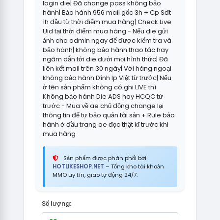
login die| Đã change pass không bảo
hành| Bảo hành 956 mail gốc 3h + Cp Sđt
1h đầu từ thời điểm mua hàng| Check Live
Uid tại thời điểm mua hàng - Nếu die gửi
ảnh cho admin ngay để được kiểm tra và
bảo hành| không bảo hành thao tác hay
ngâm dẫn tới die dưới mọi hình thức| Đã
liên kết mail trên 30 ngày| Với hàng ngoại
không bảo hành Dính Ip Việt từ trước| Nếu
ở tên sản phẩm không có ghi LIVE thì
Không bảo hành Die ADS hay HCQC từ
trước - Mua về ae chủ động change lại
thông tin để tự bảo quản tài sản + Rule bảo
hành ở đầu trang ae đọc thật kĩ trước khi
mua hàng
Sản phẩm được phân phối bởi
HOTLIKESHOP.NET
– Tổng kho tài khoản
MMO uy tín, giao tự động 24/7.
Số lượng: