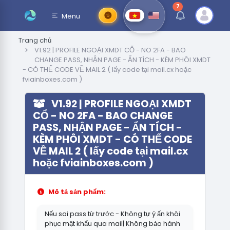
7
thông báo chưa đ
Menu
Trang chủ
V1.92 | PROFILE NGOẠI XMDT CỔ - NO 2FA - BAO
CHANGE PASS, NHẬN PAGE - ẨN TÍCH - KÈM PHÔI XMDT
- CÓ THỂ CODE VỀ MAIL 2 ( lấy code tại mail.cx hoặc
fviainboxes.com )
V1.92 | PROFILE NGOẠI XMDT
CỔ - NO 2FA - BAO CHANGE
PASS, NHẬN PAGE - ẨN TÍCH -
KÈM PHÔI XMDT - CÓ THỂ CODE
VỀ MAIL 2 ( lấy code tại mail.cx
hoặc fviainboxes.com )
Mô tả sản phẩm:
Nếu sai pass từ trước - Không tự ý ấn khôi
phục mật khẩu qua mail| Không bảo hành