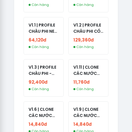
NO 2FA -
LẪN 2024 -
Còn hàng
Còn hàng
RANDOM BẠN
LIVE ADS
BÈ
V1.1 | PROFILE
V1.2 | PROFILE
CHÂU PHI NEW
CHÂU PHI CỔ
- NO 2FA - ĐA
- NO 2FA -
64,120đ
129,360đ
SỐ BẠN BÈ
LIVE ADS -
Còn hàng
Còn hàng
CAO
NĂM TẠO
2008-2024
V1.3 | PROFILE
V1.11 | CLONE
CHÂU PHI -
CÁC NƯỚC
NO 2FA - LIVE
CÓ 2FA -
92,400đ
11,760đ
ADS
INDIA - HÀNG
Còn hàng
Còn hàng
1 HOTMAIL
V1.6 | CLONE
V1.9 | CLONE
CÁC NƯỚC
CÁC NƯỚC
CÓ 2FA -
CÓ 2FA -
14,840đ
14,840đ
GERMANY -
THAILAND -
Còn hàng
Còn hàng