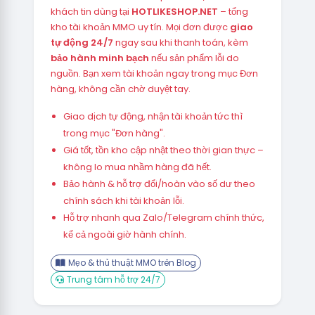
khách tin dùng tại
HOTLIKESHOP.NET
– tổng
kho tài khoản MMO uy tín. Mọi đơn được
giao
tự động 24/7
ngay sau khi thanh toán, kèm
bảo hành minh bạch
nếu sản phẩm lỗi do
nguồn. Bạn xem tài khoản ngay trong mục Đơn
hàng, không cần chờ duyệt tay.
Giao dịch tự động, nhận tài khoản tức thì
trong mục "Đơn hàng".
Giá tốt, tồn kho cập nhật theo thời gian thực –
không lo mua nhầm hàng đã hết.
Bảo hành & hỗ trợ đổi/hoàn vào số dư theo
chính sách khi tài khoản lỗi.
Hỗ trợ nhanh qua Zalo/Telegram chính thức,
kể cả ngoài giờ hành chính.
Mẹo & thủ thuật MMO trên Blog
Trung tâm hỗ trợ 24/7