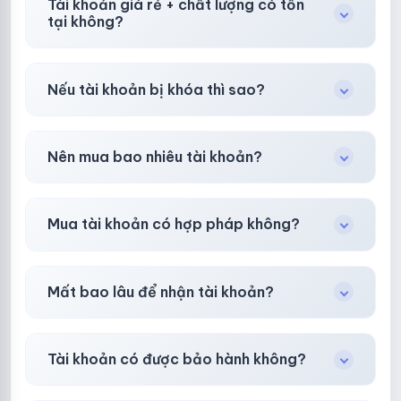
Tài khoản giá rẻ + chất lượng có tồn
tại không?
Có, nhưng tại
HotlikeShop.net
chúng tôi luôn
Nếu tài khoản bị khóa thì sao?
ưu tiên chất lượng, bảo hành hơn là giá rẻ nhất.
Trong
30 phút sau khi mua
, chúng tôi sẽ hỗ
Nên mua bao nhiêu tài khoản?
trợ đổi mới hoặc hoàn 100%.
Shop khuyên chuẩn bị thêm 30–50% dự
Mua tài khoản có hợp pháp không?
phòng.
Tùy nền tảng & mục đích. Chúng tôi tư vấn rõ
Mất bao lâu để nhận tài khoản?
ràng trước khi bạn mua.
Gần như
ngay lập tức (5–60 giây)
sau thanh
Tài khoản có được bảo hành không?
toán thành công.