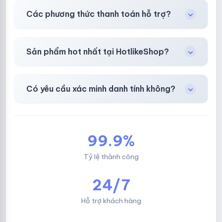
Có, bảo hành
30 phút sau khi mua
theo
chính
Các phương thức thanh toán hỗ trợ?
sách
công khai.
Chuyển khoản ngân hàng, Momo, thẻ cào &
Sản phẩm hot nhất tại HotlikeShop?
các ví điện tử phổ biến.
Facebook, Via bầu cử, BM, Gmail, Tiktok
.
Có yêu cầu xác minh danh tính không?
Không, mọi giao dịch đều đơn giản & nhanh
chóng.
99.9%
Tỷ lệ thành công
24/7
Hỗ trợ khách hàng