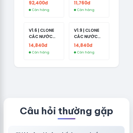
NO 2FA - LIVE
CÓ 2FA -
92,400đ
11,760đ
ADS
INDIA - HÀNG
Còn hàng
Còn hàng
1 HOTMAIL
V1.6 | CLONE
V1.9 | CLONE
CÁC NƯỚC
CÁC NƯỚC
CÓ 2FA -
CÓ 2FA -
14,840đ
14,840đ
GERMANY -
THAILAND -
Còn hàng
Còn hàng
TKQC TẠO
VER MAIL
TRÊN 3 NGÀY -
FVIAINBOXES.
LIVE ADS - VER
COM - CLONE
fviainboxes.c
NEW KHÔNG
om - CLONE
BẢO HÀNH
NEW KHÔNG
LOCAL
BẢO HÀNH
LOCAL
Câu hỏi thường gặp