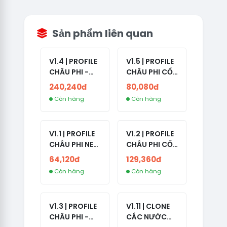
Sản phẩm liên quan
V1.4 | PROFILE
V1.5 | PROFILE
CHÂU PHI -
CHÂU PHI CỔ
ETHIOPIA CỔ -
- NO 2FA -
240,240đ
80,080đ
NO 2FA -
LẪN 2024 -
Còn hàng
Còn hàng
RANDOM BẠN
LIVE ADS
BÈ
V1.1 | PROFILE
V1.2 | PROFILE
CHÂU PHI NEW
CHÂU PHI CỔ
- NO 2FA - ĐA
- NO 2FA -
64,120đ
129,360đ
SỐ BẠN BÈ
LIVE ADS -
Còn hàng
Còn hàng
CAO
NĂM TẠO
2008-2024
V1.3 | PROFILE
V1.11 | CLONE
CHÂU PHI -
CÁC NƯỚC