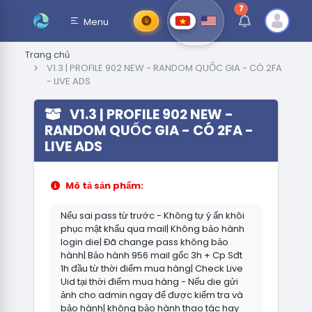
7
thông báo chưa đ
Menu
Trang chủ
V1.3 | PROFILE 902 NEW - RANDOM QUỐC GIA - CÓ 2FA
- LIVE ADS
V1.3 | PROFILE 902 NEW -
RANDOM QUỐC GIA - CÓ 2FA -
LIVE ADS
Mô tả sản phẩm:
Nếu sai pass từ trước - Không tự ý ấn khôi
phục mật khẩu qua mail| Không bảo hành
login die| Đã change pass không bảo
hành| Bảo hành 956 mail gốc 3h + Cp Sđt
1h đầu từ thời điểm mua hàng| Check Live
Uid tại thời điểm mua hàng - Nếu die gửi
ảnh cho admin ngay để được kiểm tra và
bảo hành| không bảo hành thao tác hay