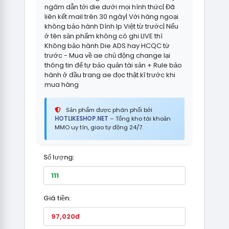
ngâm dẫn tới die dưới mọi hình thức| Đã
liên kết mail trên 30 ngày| Với hàng ngoại
không bảo hành Dính Ip Việt từ trước| Nếu
ở tên sản phẩm không có ghi LIVE thì
Không bảo hành Die ADS hay HCQC từ
trước - Mua về ae chủ động change lại
thông tin để tự bảo quản tài sản + Rule bảo
hành ở đầu trang ae đọc thật kĩ trước khi
mua hàng
Sản phẩm được phân phối bởi
HOTLIKESHOP.NET
– Tổng kho tài khoản
MMO uy tín, giao tự động 24/7.
Số lượng:
Giá tiền: