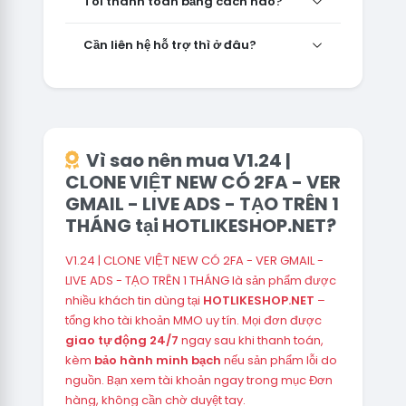
Tôi thanh toán bằng cách nào?
Cần liên hệ hỗ trợ thì ở đâu?
Vì sao nên mua V1.24 |
CLONE VIỆT NEW CÓ 2FA - VER
GMAIL - LIVE ADS - TẠO TRÊN 1
THÁNG tại HOTLIKESHOP.NET?
V1.24 | CLONE VIỆT NEW CÓ 2FA - VER GMAIL -
LIVE ADS - TẠO TRÊN 1 THÁNG là sản phẩm được
nhiều khách tin dùng tại
HOTLIKESHOP.NET
–
tổng kho tài khoản MMO uy tín. Mọi đơn được
giao tự động 24/7
ngay sau khi thanh toán,
kèm
bảo hành minh bạch
nếu sản phẩm lỗi do
nguồn. Bạn xem tài khoản ngay trong mục Đơn
hàng, không cần chờ duyệt tay.