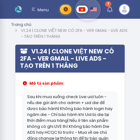
7
thông báo chưa đ
Menu
Trang chủ
V1.24 | CLONE VIỆT NEW CÓ 2FA - VER GMAIL - LIVE ADS
- TẠO TRÊN 1 THÁNG
V1.24 | CLONE VIỆT NEW CÓ
2FA - VER GMAIL - LIVE ADS -
TẠO TRÊN 1 THÁNG
Mô tả sản phẩm:
Sau khi mua xuống check Live uid luôn -
nếu die gửi ảnh cho admin + uid die để
được bảo hành| Không bảo hành login hay
ngâm die - Chỉ bảo hành khi Uid bị die tại
thời điểm mua hàng| Nếu ở tên sản phẩm
không có ghi LIVE thì Không bảo hành Die
ADS hay HCQC từ trước - Mua về ae chủ
động change lại thông tin để tự bảo quản