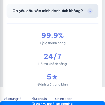
Facebook, Via bầu cử, BM, Gmail, Tiktok
.
Có yêu cầu xác minh danh tính không?
Không, mọi giao dịch đều đơn giản & nhanh
chóng.
99.9%
Tỷ lệ thành công
24/7
Hỗ trợ khách hàng
5★
Đánh giá trung bình
Về chúng tôi
Điều Khoản
Chính Sách
2026 © HOTLIKESHOP.NET.
🚀 Dịch vụ buff like seeding