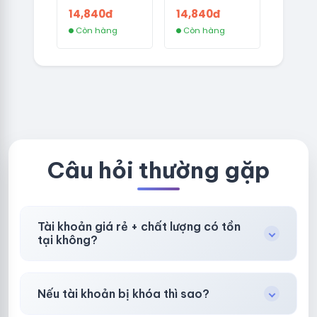
CÓ 2FA -
CÓ 2FA -
14,840đ
14,840đ
GERMANY -
THAILAND -
Còn hàng
Còn hàng
TKQC TẠO
VER MAIL
TRÊN 3 NGÀY -
FVIAINBOXES.
LIVE ADS - VER
COM - CLONE
fviainboxes.c
NEW KHÔNG
om - CLONE
BẢO HÀNH
NEW KHÔNG
LOCAL
BẢO HÀNH
LOCAL
Câu hỏi thường gặp
Tài khoản giá rẻ + chất lượng có tồn
tại không?
Có, nhưng tại
HotlikeShop.net
chúng tôi luôn
Nếu tài khoản bị khóa thì sao?
ưu tiên chất lượng, bảo hành hơn là giá rẻ nhất.