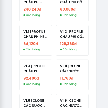
CHÂU PHI -
CHÂU PHI CỔ
ETHIOPIA CỔ -
- NO 2FA -
240,240đ
80,080đ
NO 2FA -
LẪN 2024 -
Còn hàng
Còn hàng
RANDOM BẠN
LIVE ADS
BÈ
V1.1 | PROFILE
V1.2 | PROFILE
CHÂU PHI NEW
CHÂU PHI CỔ
- NO 2FA - ĐA
- NO 2FA -
64,120đ
129,360đ
SỐ BẠN BÈ
LIVE ADS -
Còn hàng
Còn hàng
CAO
NĂM TẠO
2008-2024
V1.3 | PROFILE
V1.11 | CLONE
CHÂU PHI -
CÁC NƯỚC
NO 2FA - LIVE
CÓ 2FA -
92,400đ
11,760đ
ADS
INDIA - HÀNG
Còn hàng
Còn hàng
1 HOTMAIL
V1.6 | CLONE
V1.9 | CLONE
CÁC NƯỚC
CÁC NƯỚC