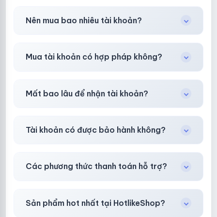
Trong
30 phút sau khi mua
, chúng tôi sẽ hỗ
Nên mua bao nhiêu tài khoản?
trợ đổi mới hoặc hoàn 100%.
Shop khuyên chuẩn bị thêm 30–50% dự
Mua tài khoản có hợp pháp không?
phòng.
Tùy nền tảng & mục đích. Chúng tôi tư vấn rõ
Mất bao lâu để nhận tài khoản?
ràng trước khi bạn mua.
Gần như
ngay lập tức (5–60 giây)
sau thanh
Tài khoản có được bảo hành không?
toán thành công.
Có, bảo hành
30 phút sau khi mua
theo
chính
Các phương thức thanh toán hỗ trợ?
sách
công khai.
Chuyển khoản ngân hàng, Momo, thẻ cào &
Sản phẩm hot nhất tại HotlikeShop?
các ví điện tử phổ biến.